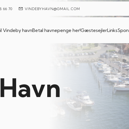
8 66 70
VINDEBYHAVN@GMAIL.COM
l Vindeby havn
Betal havnepenge her!
Gæstesejler
Links
Spon
 Havn