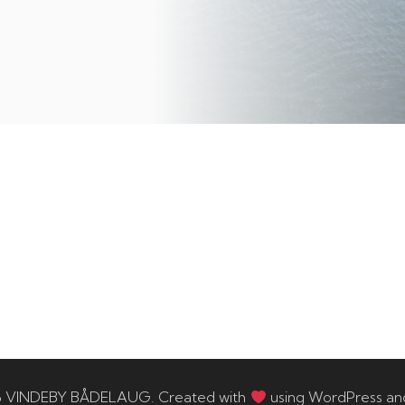
6 VINDEBY BÅDELAUG. Created with
using WordPress a