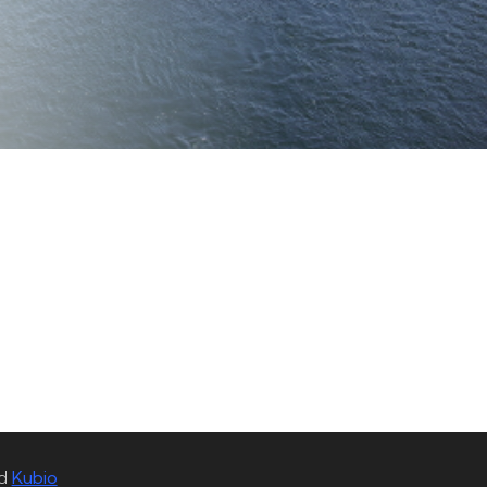
nd
Kubio