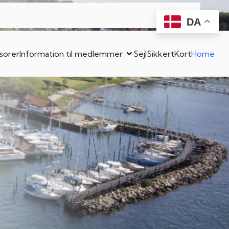
DA
sorer
Information til medlemmer
SejlSikkert
Kort
Home