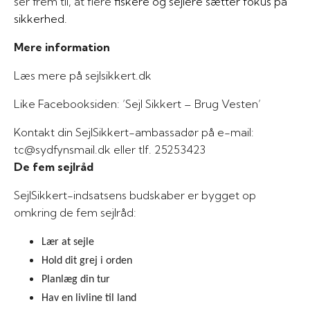
ser frem til, at flere
fiskere og sejlere sætter fokus på
sikkerhed.
Mere information
Læs mere på sejlsikkert.dk
Like Facebooksiden: ’Sejl Sikkert – Brug Vesten’
Kontakt din SejlSikkert-ambassadør på e-mail:
tc@sydfynsmail.dk eller tlf. 25253423
De fem sejlråd
SejlSikkert-indsatsens budskaber er bygget op
omkring de fem sejlråd:
Lær at sejle
Hold dit grej i orden
Planlæg din tur
Hav en livline til land