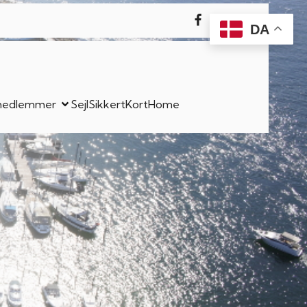
DA
l medlemmer
SejlSikkert
Kort
Home