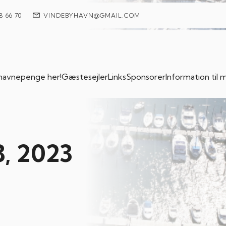
8 66 70
VINDEBYHAVN@GMAIL.COM
 havnepenge her!
Gæstesejler
Links
Sponsorer
Information ti
8, 2023