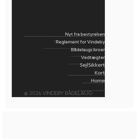
Nyt fra bestyrelsen
Reglement for Vindeby
Bådelaugs broer
Vedtægter
SejlSikkert
Kort
Home
© 2026 VINDEBY BÅDELAUG