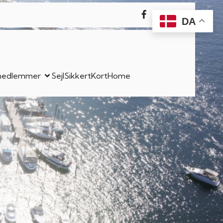
DA
l medlemmer
SejlSikkert
Kort
Home