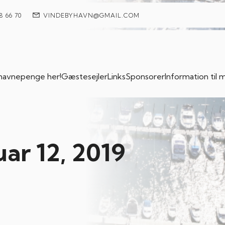
8 66 70
VINDEBYHAVN@GMAIL.COM
 havnepenge her!
Gæstesejler
Links
Sponsorer
Information ti
uar 12, 2019