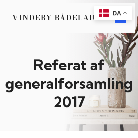
DA
VINDEBY BÅDELAUG
Referat af
generalforsamling
2017