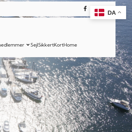
DA
l medlemmer
SejlSikkert
Kort
Home