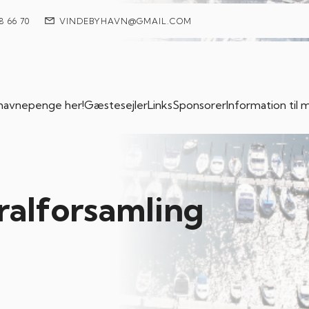
8 66 70
VINDEBYHAVN@GMAIL.COM
 havnepenge her!
Gæstesejler
Links
Sponsorer
Information ti
ralforsamling