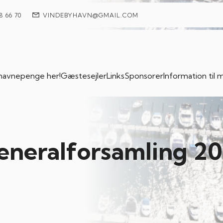
8 66 70
VINDEBYHAVN@GMAIL.COM
 havnepenge her!
Gæstesejler
Links
Sponsorer
Information ti
generalforsamling 20