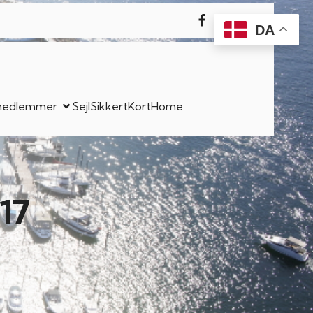
DA
l medlemmer
SejlSikkert
Kort
Home
17